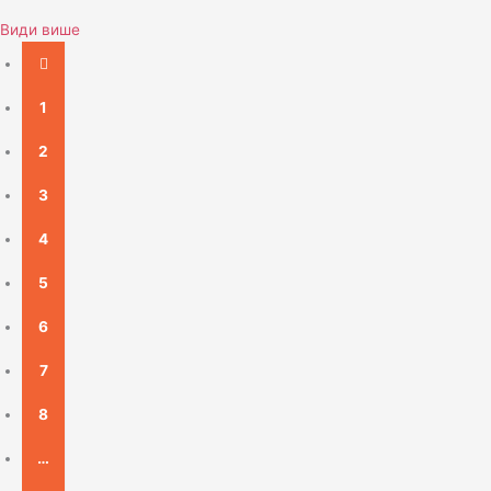
Види више
1
2
3
4
5
6
7
8
…