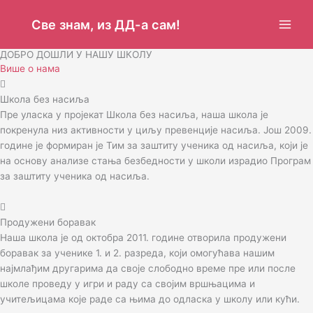
Пређи
на
Све знам, из ДД-а сам!
садржај
ДОБРО ДОШЛИ У НАШУ ШКОЛУ
Више о нама
Школа без насиља
Пре уласка у пројекат Школа без насиља, нaшa шкoлa je
пoкрeнула низ aктивнoсти у циљу прeвeнциje нaсиљa. Још 2009.
године је формиран је Тим зa зaштиту учeникa oд нaсиљa, који је
на основу анализе стања безбедности у школи израдио Прoгрaм
зa зaштиту учeникa oд насиља.
Продужени боравак
Наша школа је од октобра 2011. године отворила продужени
боравак за ученике 1. и 2. разреда, који омогућава нашим
најмлађим другарима да своје слободно време пре или после
школе проведу у игри и раду са својим вршњацима и
учитељицама које раде са њима до одласка у школу или кући.