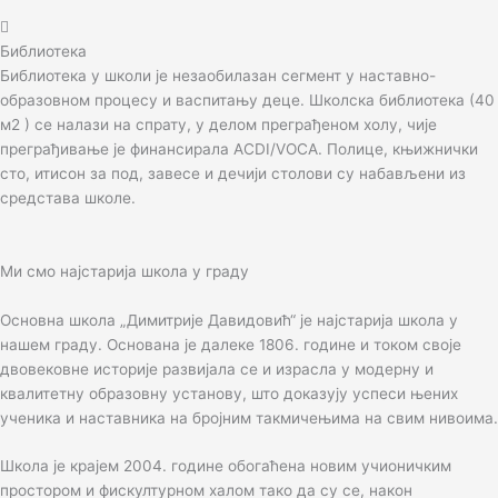
Библиотека
Библиотека у школи је незаобилазан сегмент у наставно-
образовном процесу и васпитању деце. Школска библиотека (40
м2 ) се налази на спрату, у делом преграђеном холу, чије
преграђивање је финансирала АCDI/VOCА. Полице, књижнички
сто, итисон за под, завесе и дечији столови су набављени из
средстава школе.
Ми смо најстарија школа у граду
Основна школа „Димитрије Давидовић“ је најстарија школа у
нашем граду. Основана је далеке 1806. године и током своје
двовековне историје развијала се и израсла у модерну и
квалитетну образовну установу, што доказују успеси њених
ученика и наставника на бројним такмичењима на свим нивоима.
Школа је крајем 2004. године обогаћена новим учионичким
простором и фискултурном халом тако да су се, након