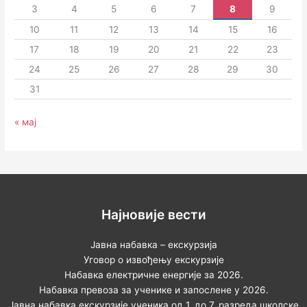
3
4
5
6
7
8
9
10
11
12
13
14
15
16
17
18
19
20
21
22
23
24
25
26
27
28
29
30
31
« мај
Најновије вести
Јавна набавка – екскурзија
Уговор о извођењу екскурзије
Набавка електричне енергије за 2026.
Набавка превоза за ученике и запослене у 2026.
Јавна набавка екскурзије ученика од 1. до 7. разреда школске