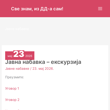
Пређи
на
Све знам, из ДД-а сам!
садржај
Јавне набавке
23
мај
2026
Јавна набавка – екскурзија
Јавне набавке
/
23. мај 2026.
Преузмите:
Уговор 1
Уговор 2