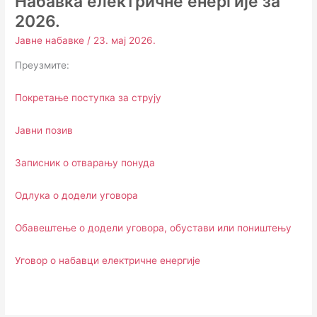
Набавка електричне енергије за
2026.
Јавне набавке
/
23. мај 2026.
Преузмите:
Покретање поступка за струју
Јавни позив
Записник о отварању понуда
Одлука о додели уговора
Обавештење о додели уговора, обустави или поништењу
Уговор о набавци електричне енергије