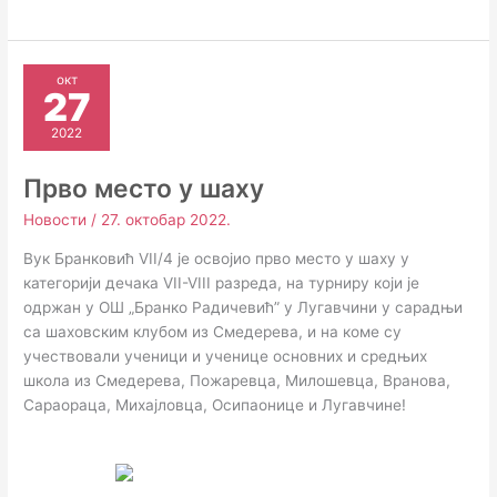
окт
27
2022
Прво место у шаху
Новости
/
27. октобар 2022.
Вук Бранковић VII/4 је освојио прво место у шаху у
категорији дечака VII-VIII разреда, на турниру који је
одржан у ОШ „Бранко Радичевић” у Лугавчини у сарадњи
са шаховским клубом из Смедерева, и на коме су
учествовали ученици и ученице основних и средњих
школа из Смедерева, Пожаревца, Милошевца, Вранова,
Сараораца, Михајловца, Осипаонице и Лугавчине!