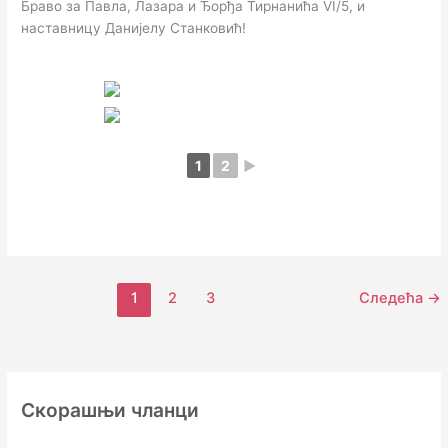
Браво за Павла, Лазара и Ђорђа Тирнанића VI/5, и
наставницу Данијелу Станковић!
1
2
►
1
2
3
Следећа
→
Скорашњи чланци