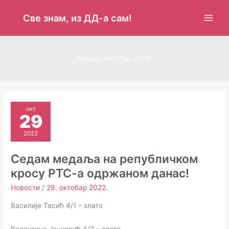
Пређи
на
Све знам, из ДД-а сам!
садржај
Месец:
октобар 2022.
окт
29
2022
Седам медаља на републичком
кросу РТС-а одржаном данас!
Новости
/
29. октобар 2022.
Василије Тасић 4/1 – злато
Валентина Јанковић 4/2 – злато