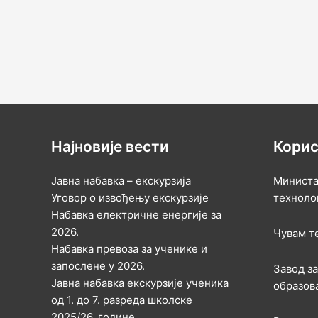
Најновије вести
Корис
Јавна набавка – екскурзија
Министа
Уговор о извођењу екскурзије
техноло
Набавка електричне енергије за
2026.
Чувам т
Набавка превоза за ученике и
запослене у 2026.
Завод з
Јавна набавка екскурзије ученика
образов
од 1. до 7. разреда школске
2025/26. године