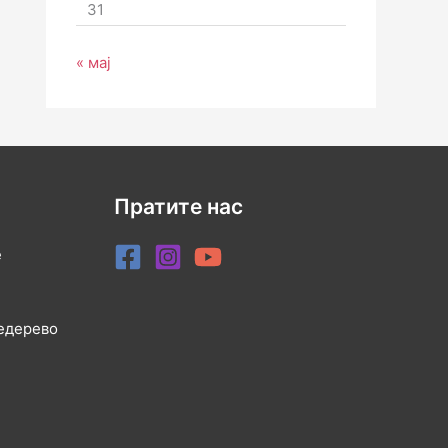
31
« мај
Пратите нас
е
медерево