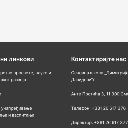
ни линкови
Контактирајте нас
рство просвете, науке и
Основна школа „Димитриј
шког развоја
Давидовић“
е
Анте Протића 3, 11 300 С
а унапређивање
Телефон: +381 26 617 376
ања и васпитања
Директор: +381 26 617 377