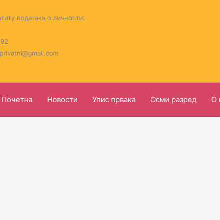
титу података о личности:
392
.privatni@gmail.com
Почетна
Новости
Упис првака
Осми разред
О 