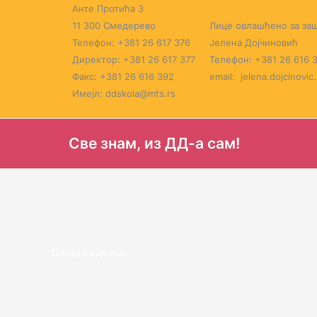
Пређи
Анте Протића 3
на
11 300 Смедерево
Лице овлашћено за заш
садржај
Телефон: +381 26 617 376
Јелена Дојчиновић
Директор: +381 26 617 377
Телефон: +381 26 616 
Факс: +381 26 616 392
email: jelena.dojcinovic
Имејл: ddskola@mts.rs
Све знам, из ДД-а сам!
Дечја недеља