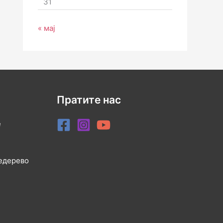
31
« мај
Пратите нас
е
медерево