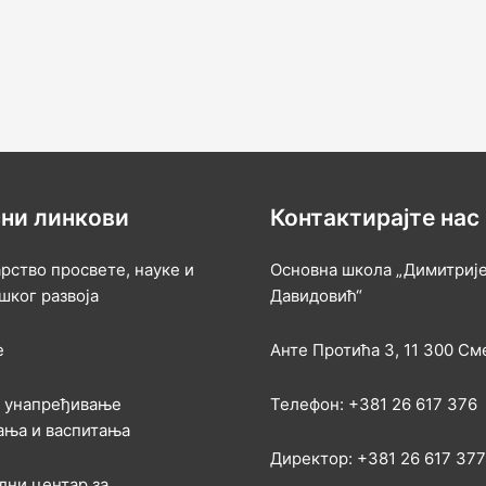
ни линкови
Контактирајте нас
рство просвете, науке и
Основна школа „Димитриј
шког развоја
Давидовић“
е
Анте Протића 3, 11 300 С
а унапређивање
Телефон: +381 26 617 376
ања и васпитања
Директор: +381 26 617 377
лни центар за