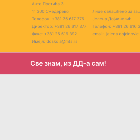
Пређи
Анте Протића 3
на
11 300 Смедерево
Лице овлашћено за заш
садржај
Телефон: +381 26 617 376
Јелена Дојчиновић
Директор: +381 26 617 377
Телефон: +381 26 616 
Факс: +381 26 616 392
email: jelena.dojcinovic
Имејл: ddskola@mts.rs
Све знам, из ДД-а сам!