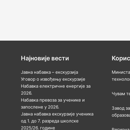
Најновије вести
Корис
Јавна набавка – екскурзија
Министа
Уговор о извођењу екскурзије
техноло
Набавка електричне енергије за
2026.
Чувам т
Набавка превоза за ученике и
запослене у 2026.
Завод з
Јавна набавка екскурзије ученика
образов
од 1. до 7. разреда школске
2025/26. године
Региона