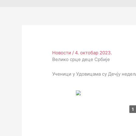
Новости
/
4. октобар 2023.
Велико срце деце Србије
Ученици у Удовицама су Дечју недељ
1