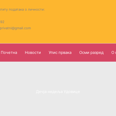
титу података о личности:
392
.privatni@gmail.com
Почетна
Новости
Упис првака
Осми разред
О 
Дечја недеља Удовице