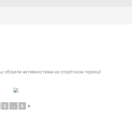
у обојили активностима на спортском терену!
2
...
5
►