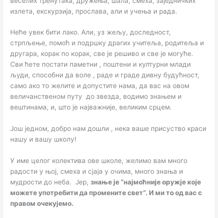
веселих тренутака, дружења, шала, смеха, заједничких
излета, екскурзија, прослава, али и учења и рада.
Неће увек бити лако. Али, уз жељу, доследност,
стрпљење, помоћ и подршку драгих учитеља, родитеља и
другара, корак по корак, све је решиво и све је могуће.
Сви ћете постати паметни , поштени и културни млади
људи, способни да воле , раде и граде дивну будућност,
само ако то желите и допустите нама, да вас на овом
величанственом путу до звезда, водимо знањем и
вештинама, и, што је најважније, великим срцем.
Још једном, добро нам дошли , нека ваше присуство краси
нашу и вашу школу!
У име целог колектива ове школе, желимо вам много
радости у њој, смеха и сјаја у очима, много знања и
мудрости до неба. Јер,
знање је
“
најмоћније оружје које
можете употребити да промените свет“. И ми то од вас с
правом очекујемо.