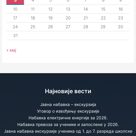
10
11
12
13
14
15
16
17
18
19
20
21
22
23
24
25
26
27
28
29
30
31
« мај
Најновије вести
Јавна набавка – екскурзија
Уговор о извођењу екскурзије
Набавка електричне енергије за 2026.
Набавка превоза за ученике и запослене у 2026.
Јавна набавка екскурзије ученика од 1. до 7. разреда школске