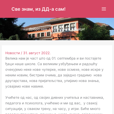
Пређи
на
Све знам, из ДД-а сам!
садржај
Добро нам дошли драги прваци!
Новости
/
31. август 2022.
Велика нам је част што од 01. септембра и ви постајете
ђаци наше школе. Са великим узбуђењем и радошћу
очекујемо неке нове чуперке, нове осмехе, нове искре у
неким новим, бистрим очима, да заједно градимо нова
другарстава, нова пријатељства, упијамо нова знања,
усвајамо нове навике.
Учићете од нас, од својих дивних учитеља и наставника,
педагога и психолога, учићемо и ми од вас, у свакој
ситуацији, у сваком трену, на часу, у игри. Биће много