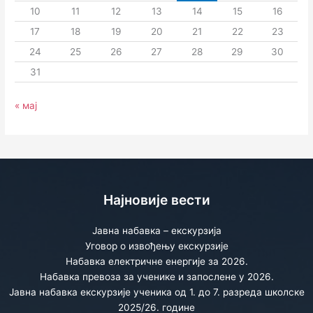
10
11
12
13
14
15
16
17
18
19
20
21
22
23
24
25
26
27
28
29
30
31
« мај
Најновије вести
Јавна набавка – екскурзија
Уговор о извођењу екскурзије
Набавка електричне енергије за 2026.
Набавка превоза за ученике и запослене у 2026.
Јавна набавка екскурзије ученика од 1. до 7. разреда школске
2025/26. године