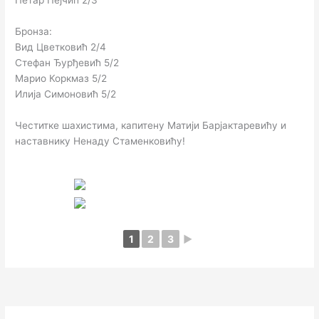
Петар Пејчић 2/3
Бронза:
Вид Цветковић 2/4
Стефан Ђурђевић 5/2
Марио Коркмаз 5/2
Илија Симоновић 5/2
Честитке шахистима, капитену Матији Барјактаревићу и
наставнику Ненаду Стаменковићу!
1
2
3
►