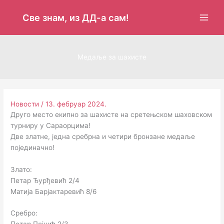
Пређи
на
Све знам, из ДД-а сам!
садржај
Медаље за шахисте
Новости
/
13. фебруар 2024.
Друго место екипно за шахисте на сретењском шаховском
турниру у Сараорцима!
Две златне, једна сребрна и четири бронзане медаље
појединачно!
Злато:
Петар Ђурђевић 2/4
Матија Барјактаревић 8/6
Сребро: