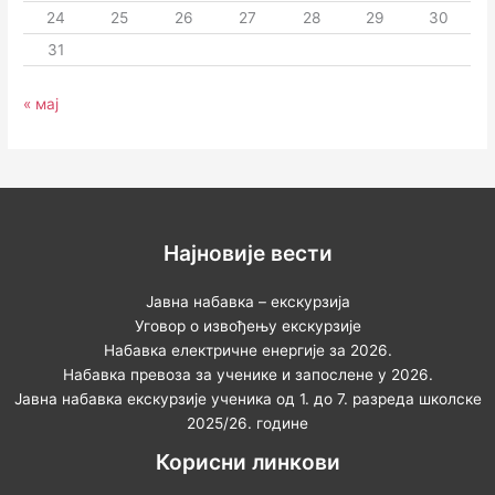
24
25
26
27
28
29
30
31
« мај
Најновије вести
Јавна набавка – екскурзија
Уговор о извођењу екскурзије
Набавка електричне енергије за 2026.
Набавка превоза за ученике и запослене у 2026.
Јавна набавка екскурзије ученика од 1. до 7. разреда школске
2025/26. године
Корисни линкови