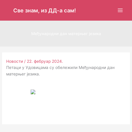
Пређи
на
Све знам, из ДД-а сам!
садржај
Међународни дан матерњег језика
Новости
/
22. фебруар 2024.
Петаци у Удовицама су обележили Међународни дан
матерњег језика.