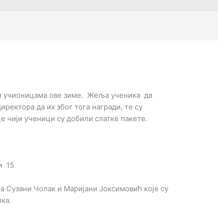
им учионицама ове зиме. Жеља ученика да
директора да их због тога награди, те су
 чији ученици су добили слатке пакете.
и 15
 Сузани Чолак и Маријани Јоксимовић које су
ика.