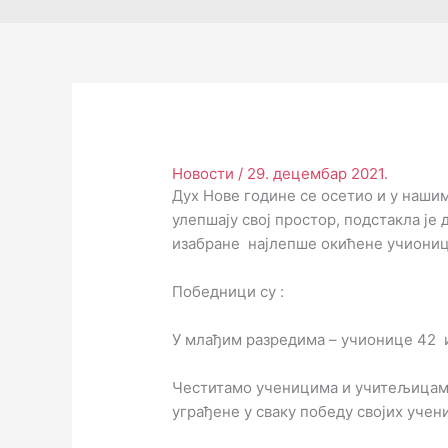
Новости
/
29. децембар 2021.
Дух Нове године се осетио и у наш
улепшају свој простор, подстакла је 
изабране најлепше окићене учионице
Победници су :
У млађим разредима – учионице 42 
Честитамо ученицима и учитељицама
уграђене у сваку победу својих учен