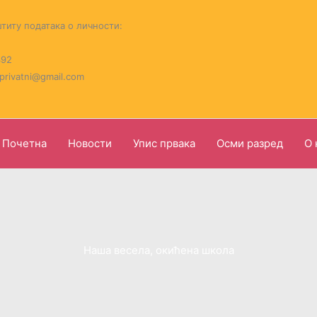
титу података о личности:
392
.privatni@gmail.com
Почетна
Новости
Упис првака
Осми разред
О 
Наша весела, окићена школа