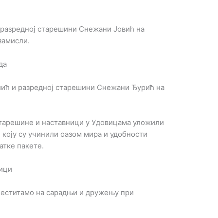
разредној старешини Снежани Јовић на
замисли.
да
ић и разредној старешини Снежани Ђурић на
тарешине и наставници у Удовицама уложили
 коју су учинили оазом мира и удобности
атке пакете.
ици
еститамо на сарадњи и дружењу при