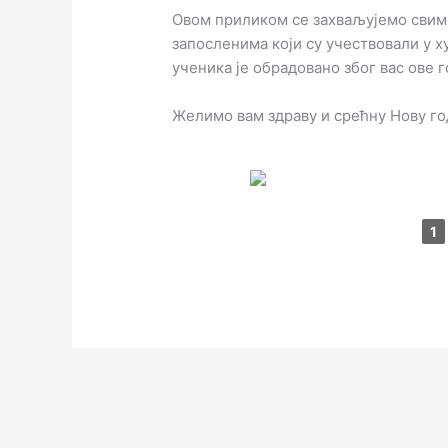
Овом приликом се захваљујемо сви
запосленима који су учествовали у х
ученика је обрадовано због вас ове 
Желимо вам здраву и срећну Нову годи
1