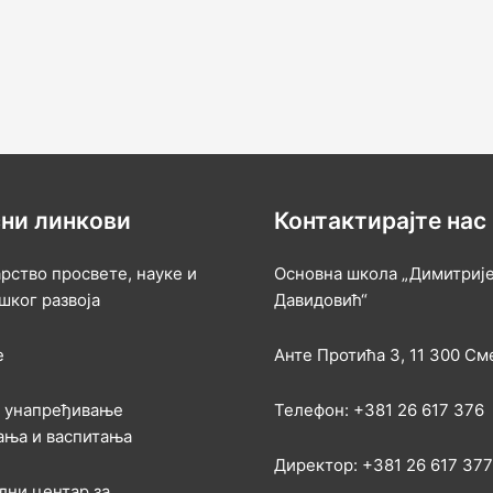
ни линкови
Контактирајте нас
рство просвете, науке и
Основна школа „Димитриј
шког развоја
Давидовић“
е
Анте Протића 3, 11 300 С
а унапређивање
Телефон: +381 26 617 376
ања и васпитања
Директор: +381 26 617 377
лни центар за