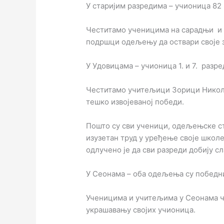
У старијим разредима – учионица 82
Честитамо ученицима на сарадњи и 
подршци одељењу да оствари своје 
У Удовицама – учионица 1. и 7. разре
Честитамо учитељици Зорици Никол
тешко извојеваној победи.
Пошто су сви ученици, одељењске с
изузетан труд у уређење своје школе
одлучено је да сви разреди добију сл
У Сеонама – оба одељења су победн
Ученицима и учитељима у Сеонама ч
украшавању својих учионица.