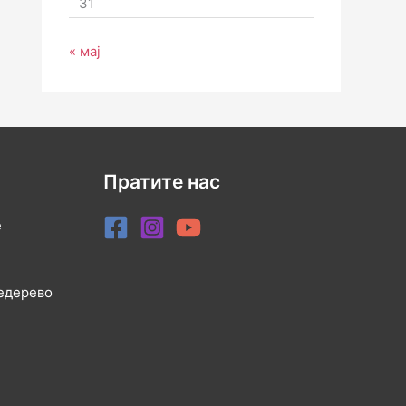
31
« мај
Пратите нас
е
медерево