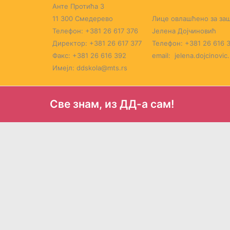
Пређи
Анте Протића 3
на
11 300 Смедерево
Лице овлашћено за заш
садржај
Телефон: +381 26 617 376
Јелена Дојчиновић
Директор: +381 26 617 377
Телефон: +381 26 616 
Факс: +381 26 616 392
email: jelena.dojcinovic
Имејл: ddskola@mts.rs
Све знам, из ДД-а сам!