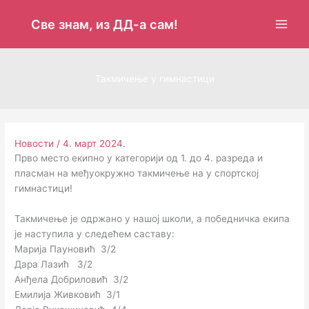
Пређи
на
Све знам, из ДД-а сам!
садржај
Такмичење у гимнастици
Новости
/
4. март 2024.
Прво место екипно у категорији од 1. до 4. разреда и
пласман на међуокружно такмичење на у спортској
гимнастици!
Такмичење је одржано у нашој школи, а победничка екипа
је наступила у следећем саставу:
Марија Пауновић 3/2
Дара Лазић 3/2
Анђела Добриловић 3/2
Емилија Живковић 3/1