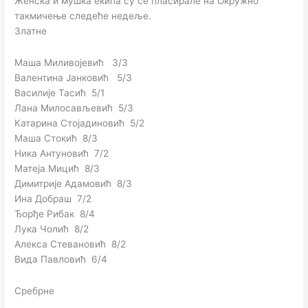
Женска и мушка екипа су се пласирале на Окружно
такмичење следеће недеље.
Златне
Маша Миливојевић 3/3
Валентина Јанковић 5/3
Василије Тасић 5/1
Лана Милосављевић 5/3
Катарина Стојадиновић 5/2
Маша Стокић 8/3
Ника Антуновић 7/2
Матеја Мицић 8/3
Димитрије Адамовић 8/3
Ина Добраш 7/2
Ђорђе Рибак 8/4
Лука Чолић 8/2
Алекса Стевановић 8/2
Вида Павловић 6/4
Сребрне