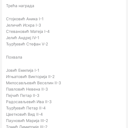
Трећа награда
Стојковић Аника I-1
Јеличић Искра I-3
Стевановић Матеја I-4
Јелић Андреј IV-1
Ђурђевић Стефан V-2
Похвала
Јовић Емилија I-1
Игњатовић Викторија II-2
Милосављевић Веселин II-3
Павловић Невена II-3
Пејчић Петар II-3
Радосављевић Ива II-3
Ђурђевић Петар II-4
Цветковић Вид II-4
Пауновић Марија III-2
Томић Димитрије III-2