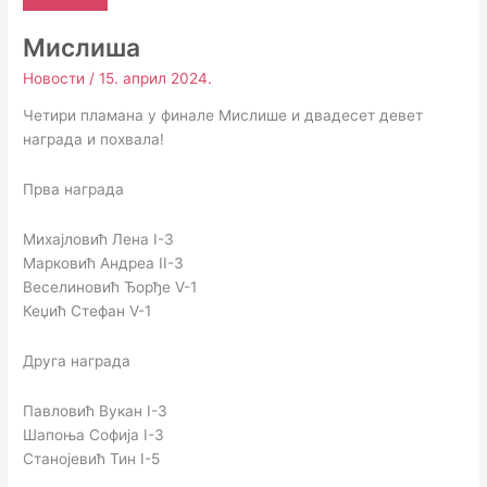
Мислиша
Новости
/
15. април 2024.
Четири пламана у финале Мислише и двадесет девет
награда и похвала!
Прва награда
Михајловић Лена I-3
Марковић Андреа II-3
Веселиновић Ђорђе V-1
Кеџић Стефан V-1
Друга награда
Павловић Вукан I-3
Шапоња Софија I-3
Станојевић Тин I-5