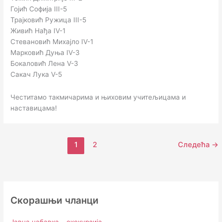
Гојић Софија III-5
Трајковић Ружица III-5
Живић Нађа IV-1
Стевановић Михајло IV-1
Марковић Дуња IV-3
Бокаловић Лена V-3
Сакач Лука V-5
Честитамо такмичарима и њиховим учитељицама и
наставицама!
1
2
Следећа
→
Скорашњи чланци