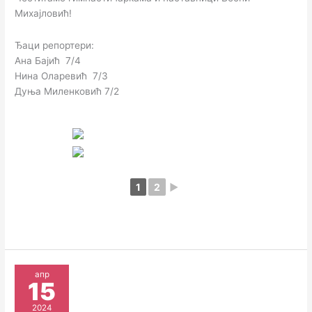
Михајловић!
Ђаци репортери:
Ана Бајић 7/4
Нина Оларевић 7/3
Дуња Миленковић 7/2
1
2
►
апр
15
2024