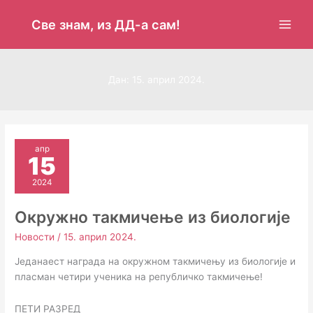
Пређи
на
Све знам, из ДД-а сам!
садржај
Дан:
15. април 2024.
апр
15
2024
Окружно такмичење из биологије
Новости
/
15. април 2024.
Једанаест награда на окружном такмичењу из биологије и
пласман четири ученика на републичко такмичење!
ПЕТИ РАЗРЕД