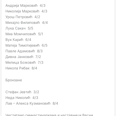
Андрија Марковић 4/3
Николија Марковић 4/3
Урош Петровић 4/2
Михајло Филиповић 4/4
Лука Сакач 5/5
Миа Момчиловић 5/1
Вук Карић 6/4
Матеја Тимотијевић 6/5
Павле Адамовић 8/3
Дивна Јанковић 7/2
Милица Божовић 7/3
Никола Рибак 8/4
Бронзане
Стефан Јевтић 3/2
Неда Николић 4/3
Лав – Алекса Кузмановић 8/4
Честитамо гимнастичаркама и наставници Весни