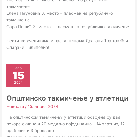
такмичење
Елена Пауновић 3. место – пласман на републичко
такмичење
Сара Пешић 3. место – пласман на републичко такмичење
Честитке ученицима и наставницама Драгани Трајковић и
Слађани Пилиповић!
апр
15
2024
Општинско такмичење у атлетици
Новости
/
15. април 2024.
На општинском такмичењу у атлетици освојена су два
пехара екипно и 29 медаља појединачно – 14 златних, 12
сребрних и 3 бронзане