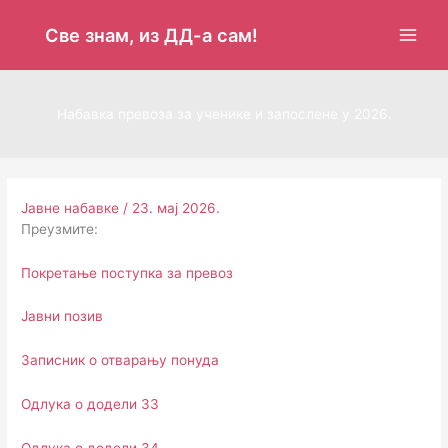
Пређи
на
Све знам, из ДД-а сам!
садржај
Набавка превоза за ученике и запослене у 2026.
Јавне набавке
/
23. мај 2026.
Преузмите:
Покретање поступка за превоз
Јавни позив
Записник о отварању понуда
Одлука о додели 33