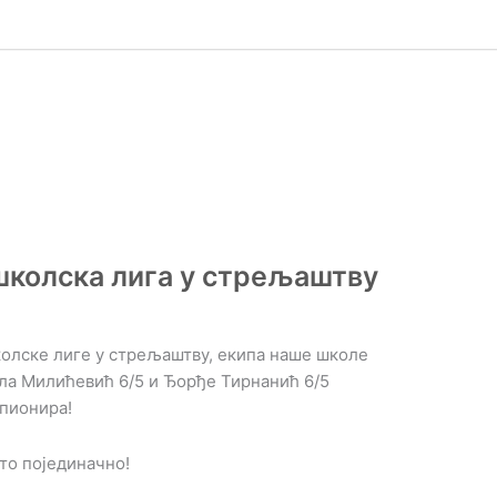
колскa лигa у стрељаштву
олске лиге у стрељаштву, екипа наше школе
ола Милићевић 6/5 и Ђорђе Тирнанић 6/5
 пионира!
сто појединачно!