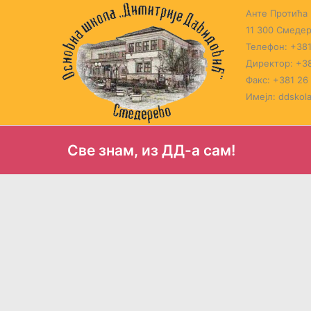
Пређи
Анте Протића 
на
11 300 Смеде
садржај
Телефон: +381
Директор: +38
Факс: +381 26
Имејл: ddskol
Све знам, из ДД-а сам!