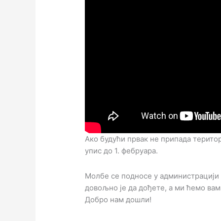
Ако будући првак не припада терито
упис до 1. фебруара.
Молбе се подносе у администрацији ш
довољно је да дођете, а ми ћемо вам
Добро нам дошли!