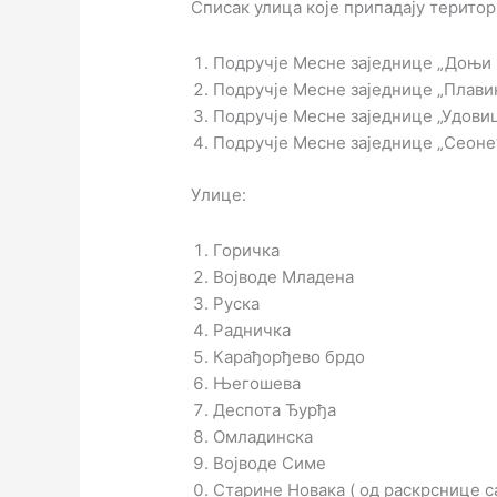
Списак улица које припадају територ
Подручје Месне заједнице „Доњи 
Подручје Месне заједнице „Плави
Подручје Месне заједнице „Удови
Подручје Месне заједнице „Сеоне
Улице:
Горичка
Војводе Младена
Руска
Радничка
Карађорђево брдо
Његошева
Деспота Ђурђа
Омладинска
Војводе Симе
Старине Новака ( од раскрснице 