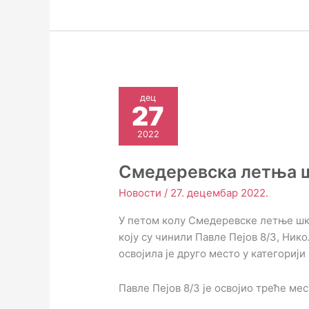
дец
27
2022
Смедеревскa летњa ш
Новости
/
27. децембар 2022.
У петом колу Смедеревске летње шк
коју су чинили Павле Пејов 8/3, Ник
освојила је друго место у категорији
Павле Пејов 8/3 је освојио треће ме