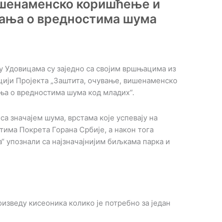
ишенаменско коришћење и
нања о вредностима шума
 Удовицама су заједно са својим вршњацима из
цији Пројекта „Заштита, очување, вишенаменско
ња о вредностима шума код младих“.
са значајем шума, врстама које успевају на
тима Покрета Горана Србије, а након тога
 упознали са најзначајнијим биљкама парка и
оизведу кисеоника колико је потребно за један