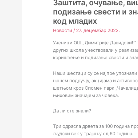
Заштита, очување, в
подизање свести и з
код младих
Новости
/
27. децембар 2022.
Ученици ОШ „Димитрије Давидовић“ у
других школа учествовали у реализа
коришћење и подизање свести и зна
Наши шестаци су се најпре упознали 
нашем подручју, акцијама и активнос
шетњом кроз Спомен парк „Чачалица“
њиховим значајем за човека.
Да ли сте знали?
Три одрасла дрвета за 100 година пр
људски век у трајању од 60 година.