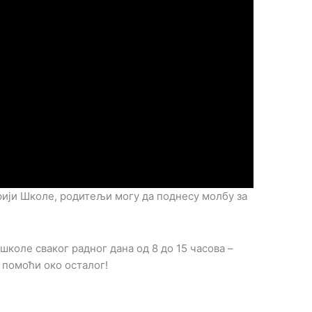
рији Школе, родитељи могу да поднесу молбу за
коле сваког радног дана од 8 до 15 часова –
 помоћи око осталог!