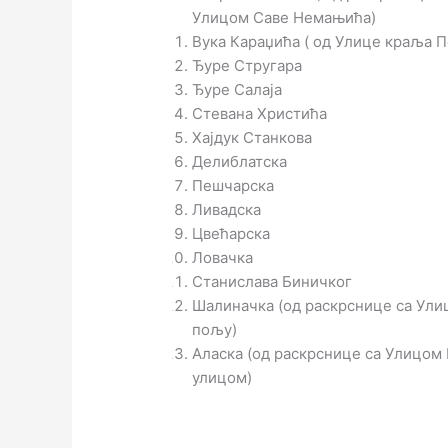
Улицом Саве Немањића)
Вука Караџића ( од Улице краља 
Ђуре Стругара
Ђуре Салаја
Стевана Христића
Хајдук Станкова
Делиблатска
Пешчарска
Ливадска
Цвећарска
Ловачка
Станислава Биничког
Шалиначка (од раскрснице са Ул
пољу)
Аласка (од раскрснице са Улицом
улицом)