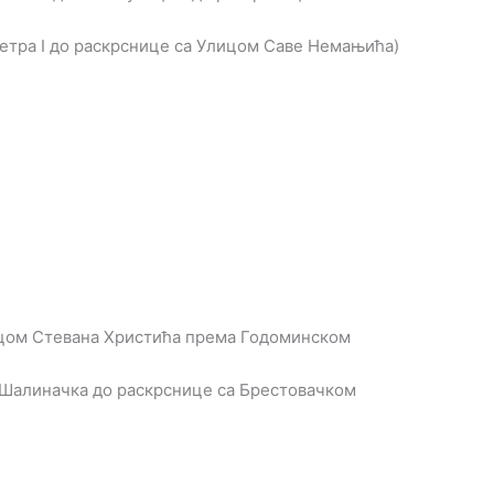
Петра I до раскрснице са Улицом Саве Немањића)
ицом Стевана Христића према Годоминском
 Шалиначка до раскрснице са Брестовачком