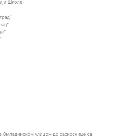
ији Школе:
град“
нац“
це“
“
са Омладинском улицом до раскрснице са