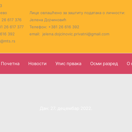
3
рево
Лице овлашћено за заштиту података о личности:
 26 617 376
Јелена Дојчиновић
1 26 617 377
Телефон: +381 26 616 392
 616 392
email: jelena.dojcinovic.privatni@gmail.com
a@mts.rs
Почетна
Новости
Упис првака
Осми разред
О 
Дан:
27. децембар 2022.