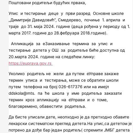
Поштовани родитељи будућих првака,
Упис и тестирање деце у први разред Основне школе
„Димитрије Давидовић”, Смедерево, почиње 1. aприла и
траје до 31. маја 2024. године (деца рођена у периоду од 1.
марта 2017. године до 28.фебруара 2018.године).
Апликација за еЗаказивање термина за упис и
тестирање детета у ОШ за родитеље биће доступна од
20.марта 2024. године на следећем линку:
https://euprava.gov.rs
Уколико родитељ не жели да путем еУправе закаже
термин уписа и тестирања, може се обратити школи
путем телефона на број 026-617376 или на имејл
ddskola@mts. па ће школа у име родитеља заказати
термин кроз апликацију на еУправи и о томе,
благовремено, обавестити родитеља.
Да бисте уписали дете, неопходно је да претходно обавите
лекарски систематски преглед детета.На упис,са дететом је
потрено да дође бар један родитељ( спремити ЈМБГ детета