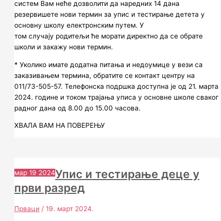
систем Вам неће дозволити да наредних 14 дана
резервишете нови термин за упис и тестирање детета у
основну школу електронским путем. У
том случају родитељи ће морати директно да се обрате
школи и закажу нови термин.
* Уколико имате додатна питања и недоумице у вези са
заказивањем термина, обратите се контакт центру на
011/73-505-57. Телефонска подршка доступна је од 21. марта
2024. године и током трајања уписа у основне школе сваког
радног дана од 8.00 до 15.00 часова.
ХВАЛА ВАМ НА ПОВЕРЕЊУ
Упис и тестирање деце у
мар
19
2024
први разред
Прваци
/
19. март 2024.