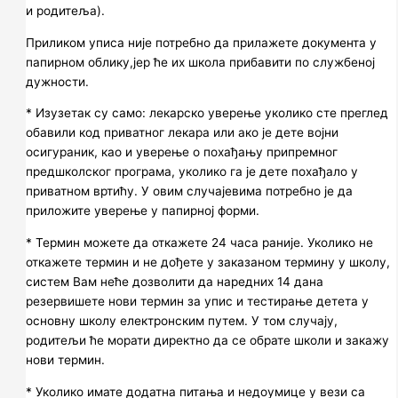
и родитеља).
Приликом уписа није потребно да прилажете документа у
папирном облику,јер ће их школа прибавити по службеној
дужности.
* Изузетак су само: лекарско уверење уколико сте преглед
обавили код приватног лекара или ако је дете војни
осигураник, као и уверење о похађању припремног
предшколског програма, уколико га је дете похађало у
приватном вртићу. У овим случајевима потребно је да
приложите уверење у папирној форми.
* Термин можете да откажете 24 часа раније. Уколико не
откажете термин и не дођете у заказаном термину у школу,
систем Вам неће дозволити да наредних 14 дана
резервишете нови термин за упис и тестирање детета у
основну школу електронским путем. У том случају,
родитељи ће морати директно да се обрате школи и закажу
нови термин.
* Уколико имате додатна питања и недоумице у вези са