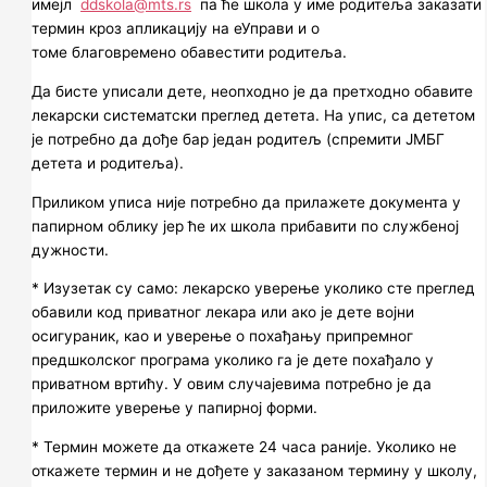
имејл
ddskola@mts.rs
па ће школа у име родитеља заказати
термин кроз апликацију на еУправи и о
томе благовремено обавестити родитеља.
Да бисте уписали дете, неопходно је да претходно обавите
лекарски систематски преглед детета. На упис, са дететом
је потребно да дође бар један родитељ (спремити ЈМБГ
детета и родитеља).
Приликом уписа није потребно да прилажете документа у
папирном облику јер ће их школа прибавити по службеној
дужности.
* Изузетак су само: лекарско уверење уколико сте преглед
обавили код приватног лекара или ако је дете војни
осигураник, као и уверење о похађању припремног
предшколског програма уколико га је дете похађало у
приватном вртићу. У овим случајевима потребно је да
приложите уверење у папирној форми.
* Термин можете да откажете 24 часа раније. Уколико не
откажете термин и не дођете у заказаном термину у школу,