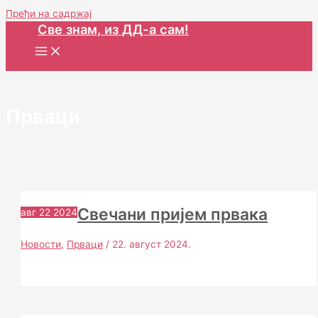
Пређи на садржај
Све знам, из ДД-а сам!
Прваци
Свечани пријем првака
авг
22
2024
Новости
,
Прваци
/
22. август 2024.