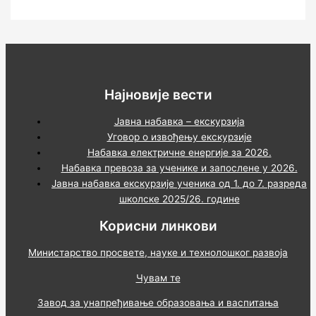
Најновије вести
Јавна набавка – екскурзија
Уговор о извођењу екскурзије
Набавка електричне енергије за 2026.
Набавка превоза за ученике и запослене у 2026.
Јавна набавка екскурзије ученика од 1. до 7. разреда
школске 2025/26. године
Корисни линкови
Министарство просвете, науке и технолошког развоја
Чувам те
Завод за унапређивање образовања и васпитања