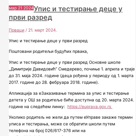
Упис и тестирање деце у
мар
21
2024
први разред
Прваци
/
21. март 2024.
Упис и тестирање деце у први разред
Поштовани родитељи будућих првака,
Упис и тестирање деце у први разред Основне школе
„Димитрије Давидовић” Смедерево, почиње 1. aприла и траје
до 31. маја 2024. године (деца рођена у периоду од 1. марта
2017. године до 28. фебруара 2018. године).
Апликација за еЗаказивање термина за упис и тестирање
детета у ОШ за родитеље биће доступна од 20. марта 2024.
године на следећем линку:
https://euprava.gov.rs
Уколико родитељ не жели да путем еУправе закаже термин
уписа и тестирања, може се обратити школи путем
телефона на број 026/617-376 или на